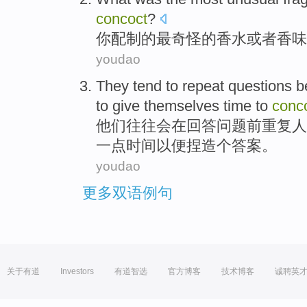
concoct
?
你
配制
的
最
奇怪的
香水
或者
香味
youdao
They
tend
to
repeat
questions
b
to
give
themselves
time
to
conc
他们
往往会
在
回答
问题
前
重复
人
一点
时间
以便
捏造个答案。
youdao
更多双语例句
关于有道
Investors
有道智选
官方博客
技术博客
诚聘英