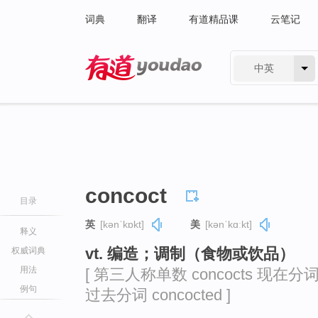
词典
翻译
有道精品课
云笔记
中英
有道 - 网易旗下搜索
concoct
目录
英
[kənˈkɒkt]
美
[kənˈkɑːkt]
释义
vt. 编造；调制（食物或饮品）
权威词典
用法
[ 第三人称单数 concocts 现在分词 c
例句
过去分词 concocted ]