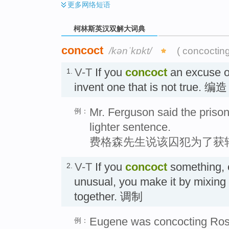
更多
网络短语
柯林斯英汉双解大词典
concoct
/kənˈkɒkt/
( concoctin
V-T
If you
concoct
an excuse o
1.
invent one that is not true. 编造
Mr. Ferguson said the prison
例：
lighter sentence.
费格森先生说该囚犯为了获
V-T
If you
concoct
something, 
2.
unusual, you make it by mixing 
together. 调制
Eugene was concocting Ros
例：