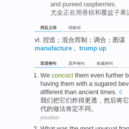
and pureed raspberries.
尤金正在用香槟和覆盆子果
同近义词
同根词
vt. 捏造；混合而制；调合；图谋
manufacture
,
trump up
双语例句
原声例句
权威例句
We
concoct
them
even
further 
having them
with
a sugared
bev
different
than
ancient times
.
我们
把
它们
炸
得
更
透，
然后
将它
代的做法
肯定
不同
。
youdao
What
was
the most
unusual
fra