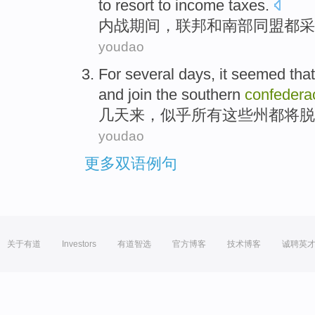
to resort
to
income taxes
.
内战
期间
，
联邦
和
南部
同盟
都
采
youdao
For several days
,
it seemed that
and
join
the
southern
confedera
几天
来，
似乎
所有
这些
州
都将
脱
youdao
更多双语例句
关于有道
Investors
有道智选
官方博客
技术博客
诚聘英