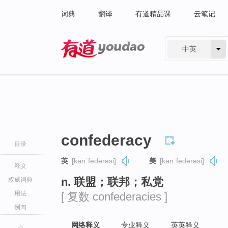
词典
翻译
有道精品课
云笔记
中英
有道 - 网易旗下搜索
confederacy
目录
英
[kənˈfedərəsi]
美
[kənˈfedərəsi]
释义
n. 联盟；联邦；私党
权威词典
用法
[ 复数 confederacies ]
例句
网络释义
专业释义
英英释义