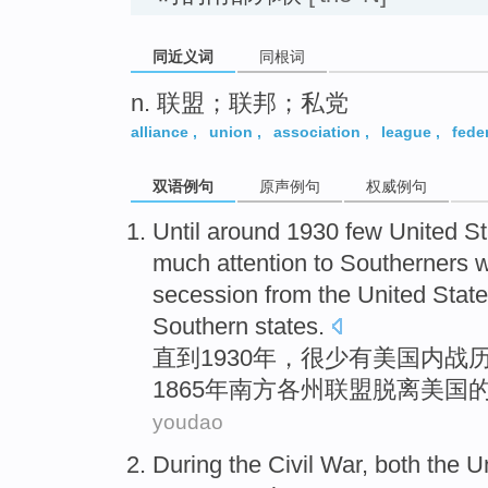
同近义词
同根词
n. 联盟；联邦；私党
alliance
,
union
,
association
,
league
,
fede
双语例句
原声例句
权威例句
Until around
1930
few
United
St
much attention
to
Southerners
secession from
the United
Stat
Southern
states.
直到
1930年，
很少有
美国
内战
1865年
南方
各州
联盟
脱离
美国
youdao
During
the
Civil War
,
both
the U