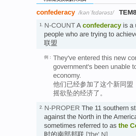
confederacy
TEM
/kənˈfɛdərəsɪ/
N-COUNT
A
confederacy
is a 
1.
people who are trying to achie
联盟
They've entered this new co
例：
government's been unable to
economy.
他们已经参加了这个新同盟
摇欲坠的经济了。
N-PROPER
The 11 southern st
2.
against the North in the Americ
sometimes referred to as
the
C
时的南部邦联
['the' N]