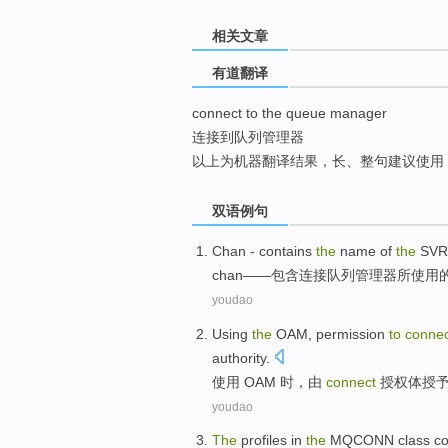
top
相关文章
有道翻译
connect to the queue manager
连接到队列管理器
以上为机器翻译结果，长、整句建议使用
双语例句
Chan
-
contains
the
name
of
the
SV
chan
——
包含
连接
队列
管理器
所使用
youdao
Using
the
OAM
,
permission
to
connec
authority
.
使用
OAM
时，
由
connect
授权体
授
youdao
The
profiles in
the
MQCONN
class
co