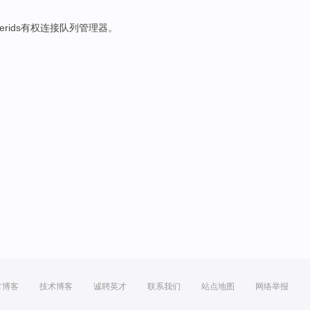
serids有权
连接
队列
管理器。
方博客
技术博客
诚聘英才
联系我们
站点地图
网络举报