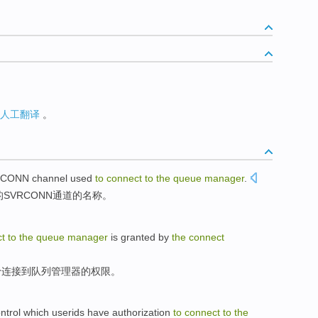
人工翻译
。
RCONN
channel
used
to
connect
to
the
queue
manager
.
的
SVRCONN
通道
的
名称
。
t
to
the
queue
manager
is
granted
by
the
connect
予
连接
到
队列
管理
器
的
权限
。
ntrol
which userids
have authorization
to
connect
to
the