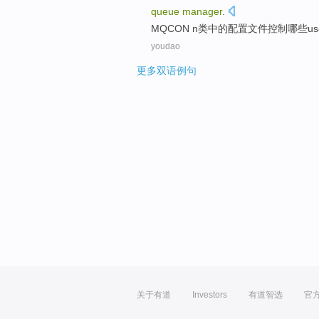
queue
manager
.
MQCON
n
类
中的配置文件
控制
哪些
u
youdao
更多双语例句
关于有道
Investors
有道智选
官