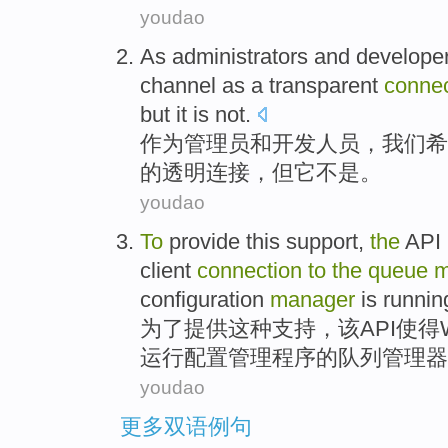
youdao
As
administrators
and
develope
channel
as
a
transparent
connec
but
it
is not
.
作为
管理员
和
开发人员
，
我们
希
的
透明
连接
，
但
它
不是
。
youdao
To
provide
this
support
,
the
API
client
connection
to
the
queue
m
configuration
manager
is
runnin
为了
提供
这种
支持
，
该
API
使得
运行
配置
管理
程序
的
队列
管理
器
youdao
更多双语例句