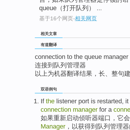
top
queue（打开队列） ...
基于16个网页
-
相关网页
相关文章
有道翻译
connection to the queue manager
连接到队列管理器
以上为机器翻译结果，长、整句
双语例句
If
the
listener
port
is
restarted
,
it
connection
manager
for
a
conne
如果
重新启动
侦听器
端口
，
它
会
Manager
，
以
获得
到
队列
管理
器