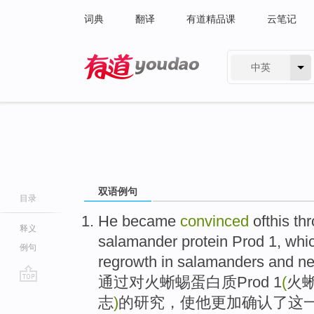
词典
翻译
有道精品课
云笔记
中英
有道 - 网易旗下搜索
双语例句
目录
He became
convinced
ofthis
th
释义
salamander
protein
Prod
1
,
whi
例句
regrowth
in
salamanders
and
ne
通过
对火
蜥蜴
蛋白质
Prod
1
(
火
go
志
)
的
研究
，
使
他
更加确认
了
这
top