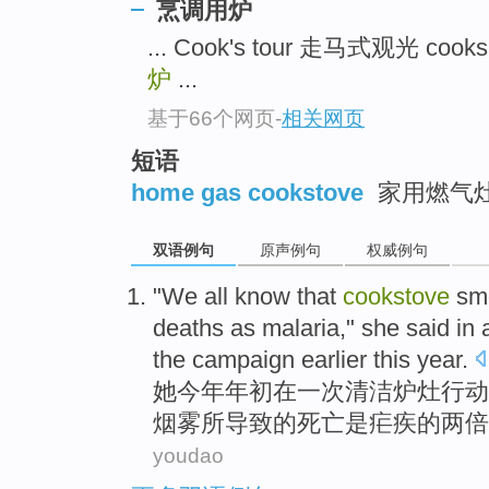
烹调用炉
top
... Cook's tour 走马式观光 co
炉
...
基于66个网页
-
相关网页
短语
home gas cookstove
家用燃气
双语例句
原声例句
权威例句
"
We
all
know
that
cookstove
sm
deaths
as
malaria
,"
she
said
in
the campaign
earlier
this year
.
她
今年
年初
在
一
次清洁
炉灶
行动
烟雾
所
导致
的
死亡
是
疟疾
的
两
倍
youdao