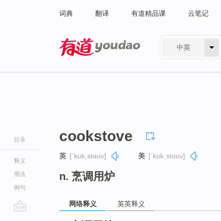
词典
翻译
有道精品课
云笔记
中英
有道 - 网易旗下搜索
cookstove
目录
英
[ˈkʊkˌstəʊv]
美
[ˈkʊkˌstoʊv]
释义
n. 烹调用炉
用法
例句
网络释义
英英释义
go