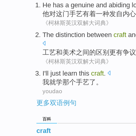
He
has
a
genuine
and
abiding
l
他
对
这门手艺
有着
一种
发自内心
《柯林斯英汉双解大词典》
The
distinction between
craft
an
工艺
和
美术
之间
的
区别
更
有争议
《柯林斯英汉双解大词典》
I
'll just learn
this
craft
.
我
就学
那个
手艺了
。
youdao
更多双语例句
百科
craft