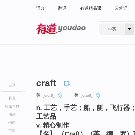
词典
翻译
有道精品课
云笔记
中英
有道 - 网易旗下搜索
craft
目录
英
[krɑːft]
美
[kræft]
释义
n. 工艺，手艺；船，艇，飞行
权威词典
用法
工艺品
例句
v. 精心制作
百科
【名】 （Craft）（英、德、罗