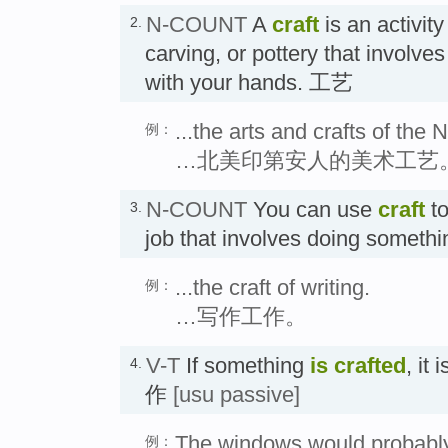
N-COUNT
A
craft
is an activit
2.
carving, or pottery that involves
with your hands. 工艺
...the arts and crafts of the
例：
…北美印第安人的美术工艺
N-COUNT
You can use
craft
to
3.
job that involves doing somethi
...the craft of writing.
例：
…写作工作。
V-T
If something
is crafted
, it
4.
作
[usu passive]
The windows would probably 
例：