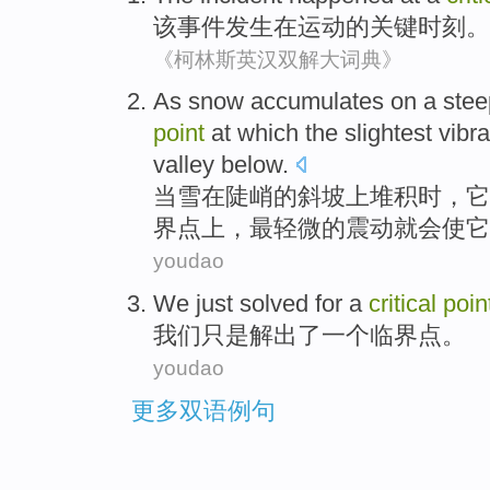
该
事件
发生
在
运动
的
关键
时刻
。
《柯林斯英汉双解大词典》
As
snow
accumulates
on
a
stee
point
at
which
the slightest
vibra
valley
below
.
当
雪
在
陡峭
的
斜坡上
堆积时
，
它
界点上，
最
轻微的
震动
就
会
使它
youdao
We
just
solved
for
a
critical
poin
我们
只是
解出
了
一个
临界点
。
youdao
更多双语例句