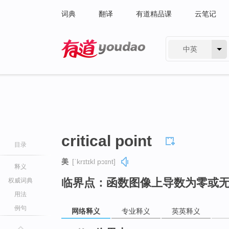
词典
翻译
有道精品课
云笔记
中英
有道 - 网易旗下搜索
critical point
目录
美
[ˈkrɪtɪkl pɔɪnt]
释义
临界点：函数图像上导数为零或
权威词典
用法
例句
网络释义
专业释义
英英释义