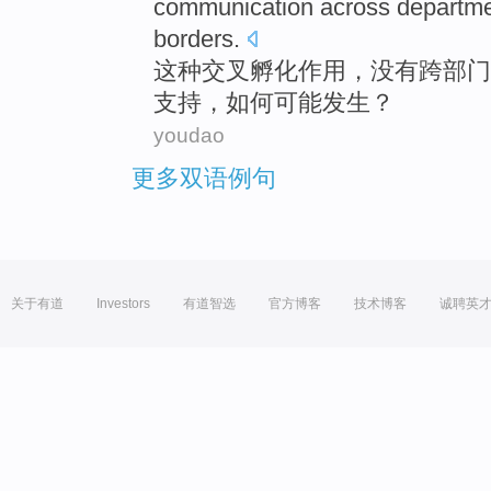
communication
across
departm
borders
.
这种
交叉
孵化
作用，
没有
跨
部门
支持，如何
可能
发生？
youdao
更多双语例句
关于有道
Investors
有道智选
官方博客
技术博客
诚聘英