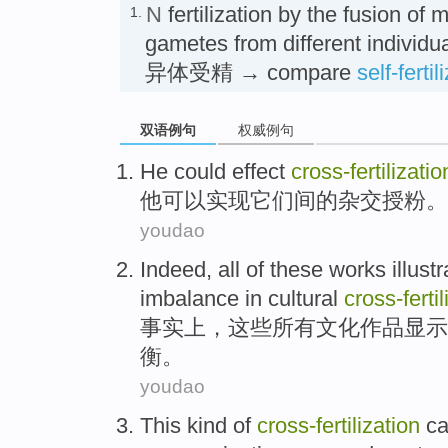
N
fertilization by the fusion of
1.
gametes from different individu
异体受精 → compare
self-fertil
双语例句
权威例句
He
could
effect
cross-fertilizatio
他
可以
实现它们间的
杂交
授粉。
youdao
Indeed
,
all
of
these
works
illust
imbalance
in
cultural
cross-fertil
事实上
，
这些
所有
文化
作品
显示
衡
。
youdao
This
kind
of
cross-fertilization
ca