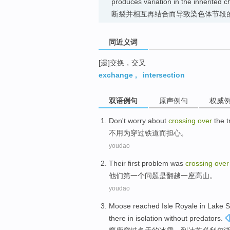
produces variation in the inherite
断裂并相互再结合而导致染色体节段
同近义词
[遗]交换，交叉
exchange
,
intersection
双语例句
原声例句
权威
Don't
worry about
crossing
over
the
t
不用
为
穿过
铁道
而
担心
。
youdao
Their
first
problem
was
crossing
over
他们
第一个
问题
是
翻越
一
座
高山。
youdao
Moose
reached
Isle Royale in Lake 
there
in
isolation
without
predators
.