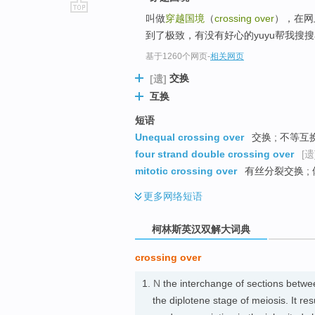
叫做
穿越国境
（
crossing over
），在网
go
到了极致，有没有好心的yuyu帮我搜
top
基于1260个网页
-
相关网页
交换
[遗]
互换
短语
Unequal crossing over
交换 ; 不等互
four strand double crossing over
[遗
mitotic crossing over
有丝分裂交换 ;
更多
网络短语
柯林斯英汉双解大词典
crossing over
1.
N
the interchange of sections betw
the diplotene stage of meiosis. It r