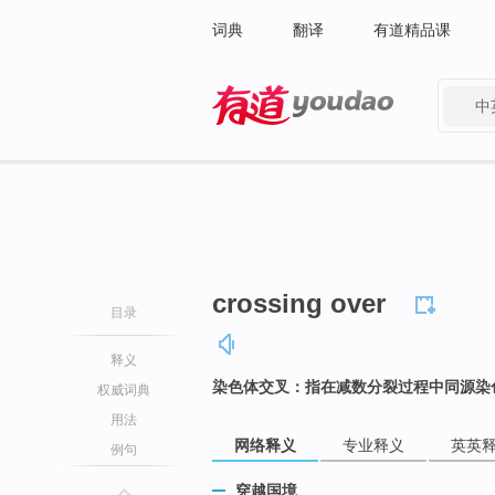
词典
翻译
有道精品课
中
有道 - 网易旗下搜索
crossing over
目录
释义
染色体交叉：指在减数分裂过程中同源染
权威词典
用法
网络释义
专业释义
英英
例句
穿越国境