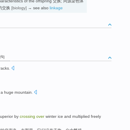
d characteristics of the offspring 交换; 同源染色体
的交换
[biology]
→ see also
linkage
例句
racks
.
a
huge mountain
.
Superior
by
crossing
over
winter
ice
and
multiplied
freely