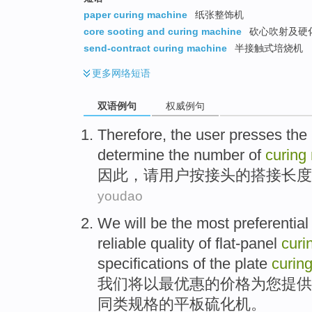
paper curing machine
纸张整饰机
core sooting and curing machine
砍心吹射及硬
send-contract curing machine
半接触式培烧机
更多
网络短语
双语例句
权威例句
Therefore
, the
user
presses
the
determine
the number of
curing
因此
，请
用户
按
接头
的
搭接
长度
youdao
We
will be
the most
preferential
reliable
quality
of
flat-panel
curi
specifications
of
the
plate
curin
我们
将
以
最
优惠
的
价格
为
您
提供
同类
规格
的
平板
硫化机。