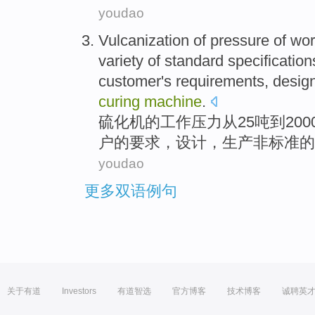
youdao
Vulcanization
of
pressure
of
wor
variety of
standard
specification
customer
's
requirements
,
desig
curing
machine
.
硫化
机
的
工作
压力
从
25
吨
到
200
户
的
要求
，
设计
，
生产
非
标准的
youdao
更多双语例句
关于有道
Investors
有道智选
官方博客
技术博客
诚聘英