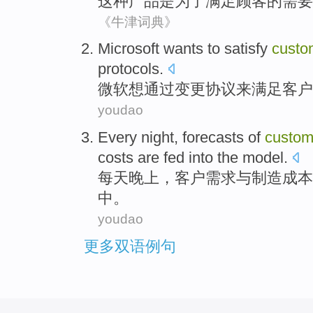
这种
产品
是
为了
满足顾客
的
需要
《牛津词典》
Microsoft
wants to
satisfy
custo
protocols
.
微软
想
通过
变更
协议来
满足
客户
youdao
Every
night
,
forecasts
of
custom
costs
are
fed
into the
model
.
每天
晚上
，
客户
需求
与
制造
成本
中。
youdao
更多双语例句