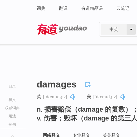
词典
翻译
有道精品课
云笔记
中英
有道 - 网易旗下搜索
damages
目录
英
[ˈdæmɪdʒɪz]
美
[ˈdæmɪdʒɪz]
释义
n. 损害赔偿（damage 的复数）
权威词典
用法
v. 伤害；毁坏（damage 的第
例句
网络释义
专业释义
英英释义