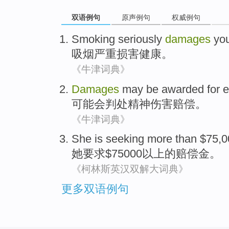
双语例句
原声例句
权威例句
Smoking
seriously
damages
you
吸烟
严重
损害
健康
。
《牛津词典》
Damages
may
be
awarded for
e
可能
会
判处
精神
伤害
赔偿
。
《牛津词典》
She
is seeking more
than
$75,0
她
要求$75000
以上
的
赔偿金
。
《柯林斯英汉双解大词典》
更多双语例句