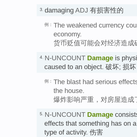
damaging
ADJ
有损害性的
3.
The weakened currency coul
例：
economy.
货币贬值可能会对经济造成
N-UNCOUNT
Damage
is physi
4.
caused to an object. 破坏; 损坏
The blast had serious effect
例：
the house.
爆炸影响严重，对房屋造成
N-UNCOUNT
Damage
consist
5.
effects that something has on a 
type of activity. 伤害