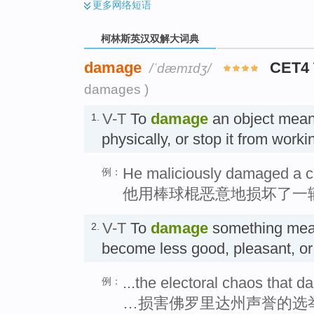
更多
网络短语
柯林斯英汉双解大词典
damage
CET4
/ˈdæmɪdʒ/
damages )
V-T
To
damage
an object means 
1.
physically, or stop it from wo
He maliciously damaged a ca
例：
他用棒球棍恶意地损坏了一
V-T
To
damage
something mean
2.
become less good, pleasant, 
...the electoral chaos that d
例：
…损害佛罗里达州声誉的选