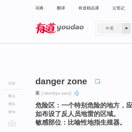
词典
翻译
有道精品课
云笔记
中英
有道 - 网易旗下搜索
danger zone
目录
英
[ˈdeɪndʒə zəʊn]
释义
危险区：一个特别危险的地方，
用法
例句
如布设了反人员地雷的区域。
敏感部位：比喻性地指生殖器。
go