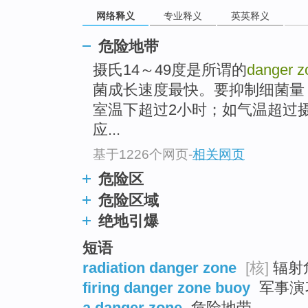
top
网络释义
专业释义
英英释义
危险地带
摄氏14～49度是所谓的
danger z
菌成长速度最快。要抑制细菌量
室温下超过2小时；如气温超过
应...
基于1226个网页
-
相关网页
危险区
危险区域
绝地引爆
短语
radiation danger zone
[核]
辐射危
firing danger zone buoy
军事演
a danger zone
危险地带