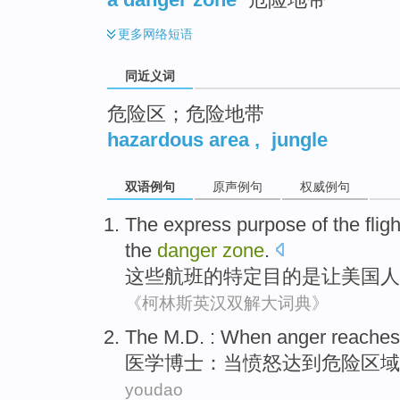
更多
网络短语
同近义词
危险区；危险地带
hazardous area
,
jungle
双语例句
原声例句
权威例句
The
express
purpose
of
the
flig
the
danger
zone
.
这些
航班
的
特定
目的
是
让
美国人
《柯林斯英汉双解大词典》
The M.D.
:
When
anger
reaches
医学
博士：
当
愤怒
达到
危险
区域
youdao