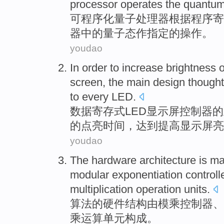
processor
operates
the quantu
可程序化量子
处理器
根据
程序
寄
器
中的
量子态作
指定
的
操作
。
youdao
In
order to
increase
brightness
o
screen
,
the
main
design
though
to every
LED
.
数据
寄存式
LED
显示屏
控制器
的
的
点亮
时间
，
达到
提高
显示屏
亮
youdao
The
hardware
architecture
is ma
modular
exponentiation
controll
multiplication
operation
units
.
算法
的
硬件
结构
由
模
乘
控制器
、
乘
运算
单元构成
。