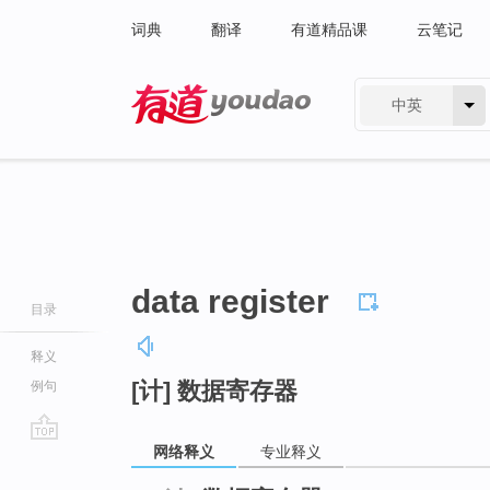
词典
翻译
有道精品课
云笔记
中英
有道 - 网易旗下搜索
data register
目录
释义
[计] 数据寄存器
例句
网络释义
专业释义
go
top