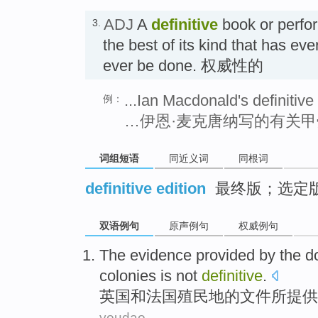
ADJ
A
definitive
book or perfor
3.
the best of its kind that has eve
ever be done. 权威性的
...Ian Macdonald's definitiv
例：
…伊恩·麦克唐纳写的有关
词组短语
同近义词
同根词
definitive edition
最终版；选定
双语例句
原声例句
权威例句
The
evidence
provided
by
the
d
colonies
is not
definitive
.
英国
和
法国
殖民地
的
文件
所
提供
youdao