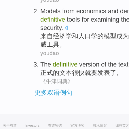
Models
from
economics
and
de
definitive
tools
for examining
th
security
.
来自
经济学
和
人口学
的
模型
成为
威
工具
。
youdao
The
definitive
version
of the
text
正式
的
文本
很快
就要
发表了
。
《牛津词典》
更多双语例句
关于有道
Investors
有道智选
官方博客
技术博客
诚聘英