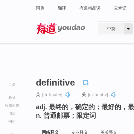
词典
翻译
有道精品课
云笔记
中英
有道 - 网易旗下搜索
definitive
目录
英
[dɪˈfɪnətɪv]
美
[dɪˈfɪnətɪv]
释义
adj. 最终的，确定的；最好的
权威词典
用法
n. 普通邮票；限定词
例句
网络释义
专业释义
英英释义