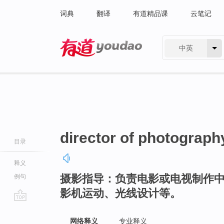
词典
翻译
有道精品课
云笔记
中英
有道 - 网易旗下搜索
director of photograph
目录
释义
摄影指导：负责电影或电视制作
例句
影机运动、光线设计等。
go
top
网络释义
专业释义