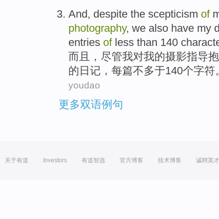
And
,
despite
the
scepticism
of
photography
,
we
also
have
my
d
entries
of
less than
140
charact
而且
，
尽管
我
对
我
的
摄影
指导
抱
的
日记
，
每篇
不
多于
140个
字符
youdao
更多双语例句
关于有道
Investors
有道智选
官方博客
技术博客
诚聘英