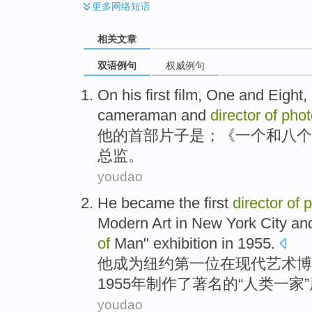
更多
网络短语
相关文章
双语例句
权威例句
On
his
first film
,
One
and
Eight
,
cameraman
and
director
of
phot
他
的
首部
片子是；《
一个
和
八个
总监
。
youdao
He
became
the first
director
of
p
Modern
Art
in
New York City
an
of
Man
"
exhibition
in
1955.
他
成为
纽约
第一
位
在
现代
艺术
博
1955年
制作
了
著名
的“
人类
一家
”
youdao