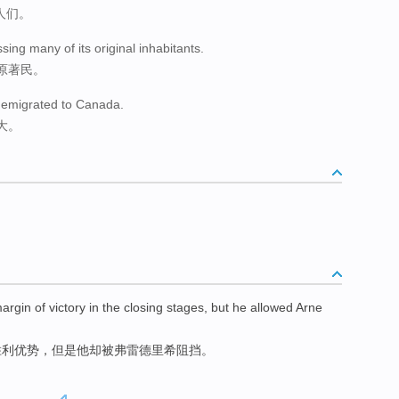
人们。
sing many of its original inhabitants.
原著民。
 emigrated to Canada.
大。
argin
of
victory
in
the closing
stages
,
but
he
allowed
Arne
胜利
优势，
但是
他
却被弗雷德里希
阻挡。