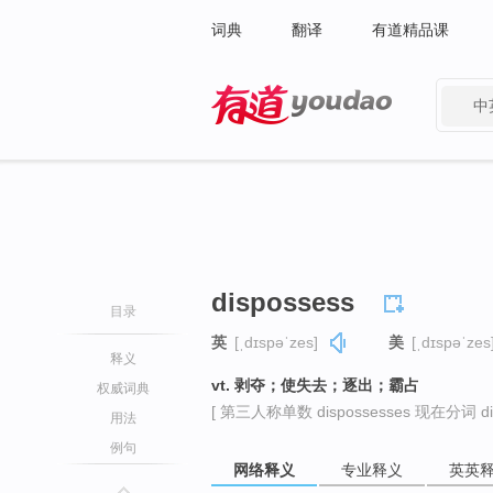
词典
翻译
有道精品课
中
有道 - 网易旗下搜索
dispossess
目录
英
[ˌdɪspəˈzes]
美
[ˌdɪspəˈzes
释义
vt. 剥夺；使失去；逐出；霸占
权威词典
[ 第三人称单数 dispossesses 现在分词 disp
用法
例句
网络释义
专业释义
英英