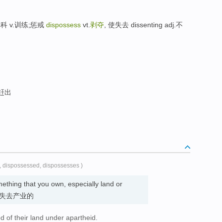
;学科 v.训练;惩戒
dispossess
vt.
剥夺
, 使失去 dissenting adj.不
赶出
, dispossessed, dispossesses )
thing that you own, especially land or
you. 失去产业的
 of their land under apartheid.