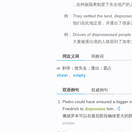
...在种族隔离制度下失去地产的
例：
They settled the land, disposses
他们在此地定居，并逐出了很多
例：
Droves of dispossessed people
大量被逐出境的人移居到了加拿
同近义词
同根词
vt. 剥夺；使失去；逐出；霸占
shear
,
empty
双语例句
权威例句
Pedro
could have
ensured
a bigger
m
Friedrich
to
dispossess
him .
佩德罗本
可以
在
最后
阶段
确保
更
大
的
youdao