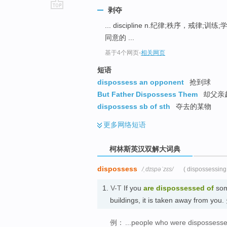
剥夺
go
... discipline n.纪律;秩序，戒律;训练
top
同意的 ...
基于4个网页
-
相关网页
短语
dispossess an opponent
抢到球
But Father Dispossess Them
却父亲
dispossess sb of sth
夺去的某物
更多
网络短语
柯林斯英汉双解大词典
dispossess
/ˌdɪspəˈzɛs/
( dispossessing
1.
V-T
If you
are dispossessed
of
some
buildings, it is taken away from 
例：
...people who were dispossessed