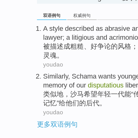
双语例句
权威例句
A
style
described
as abrasive
a
lawyer
; a litigious and
acrimoni
被描述
成
粗糙、好
争论的
风格
；
灵魂。
youdao
Similarly
,
Schama
wants
young
memory
of
our
disputatious
libe
类似地
，
沙马
希望
年轻
一代
能
“
记忆
”
给
他们
的
后代
。
youdao
更多双语例句