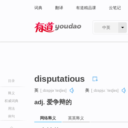
词典
翻译
有道精品课
云笔记
中英
有道 - 网易旗下搜索
disputatious
目录
英
[ˌdɪspjəˈteɪʃəs]
美
[ˌdɪspjuːˈteɪʃəs]
释义
adj. 爱争辩的
权威词典
用法
例句
网络释义
英英释义