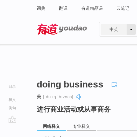
词典
翻译
有道精品课
云笔记
中英
有道 - 网易旗下搜索
doing business
目录
美
[ˈduːɪŋ ˈbɪznəs]
释义
进行商业活动或从事商务
例句
网络释义
专业释义
go
top