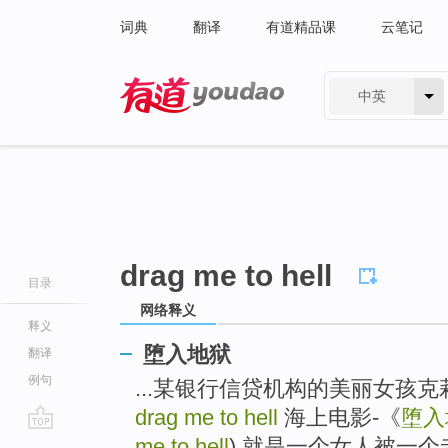
词典
翻译
有道精品课
云笔记
中英
有道 - 网易旗下搜索
drag me to hell
目录
网络释义
释义
堕入地狱
翻译
例句
...某银行信贷机构的美丽女孩
drag me to hell
海上电影-《
堕入
go
me to hell
) 就是一个女人被一个