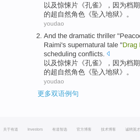
以及惊悚片《孔雀》，因为
档期
的
超自然
角色《
坠入地狱
》。
youdao
And
the
dramatic thriller
"
Peaco
Raimi
's
supernatural tale
"
Drag
scheduling
conflicts
.
以及
惊悚
片《
孔雀
》，因为档期
的
超自然
角色《
坠入地狱
》。
youdao
更多双语例句
关于有道
Investors
有道智选
官方博客
技术博客
诚聘英