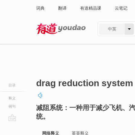
词典
翻译
有道精品课
云笔记
中英
有道 - 网易旗下搜索
drag reduction system
目录
释义
减阻系统：一种用于减少飞机、
例句
统。
go
top
网络释义
英英释义