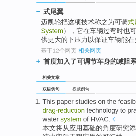
式尾翼
迈凯轮把这项技术称之为可调
式
System
），它在车辆过弯时也
供更大的下压力以保证车辆能在
基于12个网页
-
相关网页
首度加入了可调节车身的减阻
相关文章
双语例句
权威例句
This paper
studies
on
the
feasibi
drag-
reduction
technology
to
pra
water
system
of
HVAC
.
本文
将
从应用基础
的
角度
研究
添