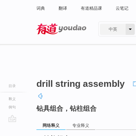
词典
翻译
有道精品课
云笔记
中英
有道 - 网易旗下搜索
drill string assembly
目录
释义
钻具组合，钻柱组合
例句
网络释义
专业释义
go
top