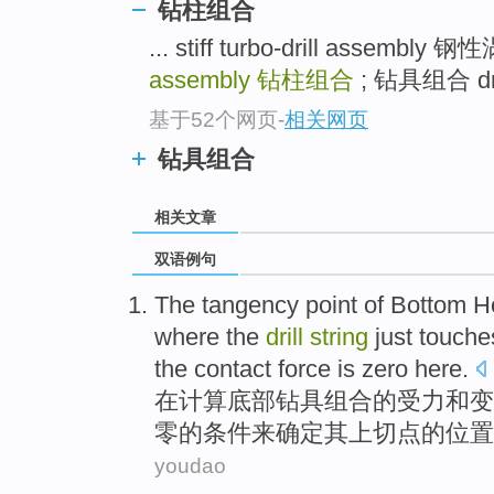
钻柱组合
... stiff turbo-drill assem
assembly
钻柱组合
; 钻具组合 dri
基于52个网页
-
相关网页
钻具组合
相关文章
双语例句
The
tangency
point of
Bottom
H
where the
drill
string
just touche
the contact force
is zero
here
.
在
计算
底部
钻具组合
的
受力
和
变
零的条件来确定其上
切点
的
位置
youdao