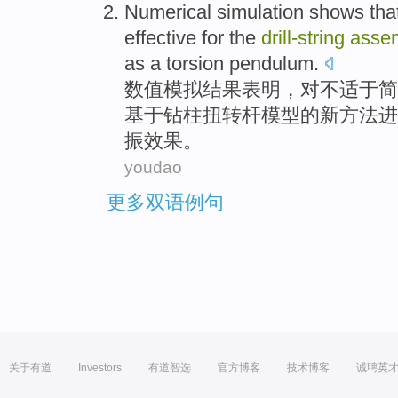
Numerical
simulation
shows tha
effective
for
the
drill-
string
asse
as
a
torsion
pendulum
.
数值
模拟
结果
表明
，
对
不
适于
简
基于钻柱扭转杆模型的
新
方法
进
振
效果
。
youdao
更多双语例句
关于有道
Investors
有道智选
官方博客
技术博客
诚聘英