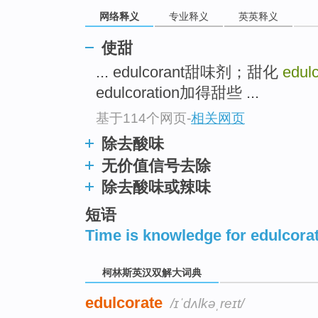
top
网络释义
专业释义
英英释义
使甜
... edulcorant甜味剂；甜化
edul
edulcoration加得甜些 ...
基于114个网页
-
相关网页
除去酸味
无价值信号去除
除去酸味或辣味
短语
Time is knowledge for edulcora
柯林斯英汉双解大词典
edulcorate
/ɪˈdʌlkəˌreɪt/