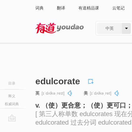
词典
翻译
有道精品课
云笔记
中英
有道 - 网易旗下搜索
edulcorate
目录
英
[ɪˈdʌlkəˌreɪt]
美
[ɪˈdʌlkəˌret]
释义
v. （使）更合意；（使）更可口
权威词典
[ 第三人称单数 edulcorates 现在分
edulcorated 过去分词 edulcorated 
go