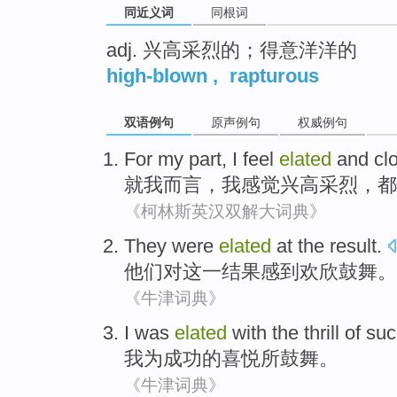
同近义词
同根词
adj. 兴高采烈的；得意洋洋的
high-blown
,
rapturous
双语例句
原声例句
权威例句
For
my
part
,
I
feel
elated
and cl
就
我
而言
，
我
感觉
兴高采烈
，都
《柯林斯英汉双解大词典》
They
were
elated
at
the
result
.
他们
对
这一
结果
感到
欢欣鼓舞。
《牛津词典》
I
was
elated
with the
thrill
of
suc
我
为
成功
的
喜悦
所鼓舞。
《牛津词典》