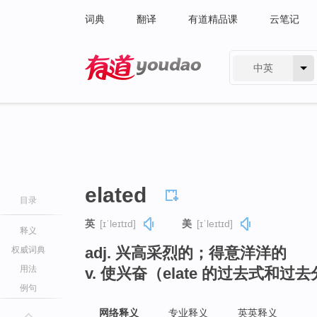
词典
翻译
有道精品课
云笔记
中英
有道 - 网易旗下搜索
elated
目录
英
[ɪˈleɪtɪd]
美
[ɪˈleɪtɪd]
释义
adj. 兴高采烈的；得意洋洋的
权威词典
用法
v. 使兴奋（elate 的过去式和过
例句
网络释义
专业释义
英英释义