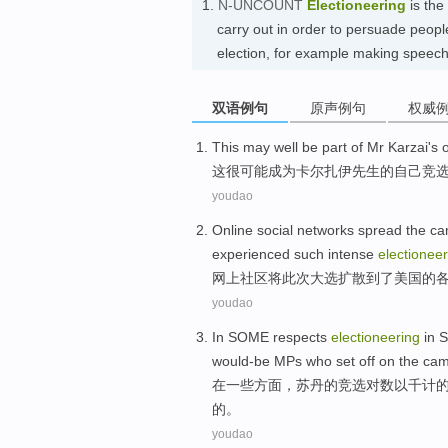
1.
N-UNCOUNT
Electioneering
is the 
carry out in order to persuade people 
election, for example making spee
双语例句
原声例句
权威
This
may well
be
part of
Mr
Karzai
's
这
很
可能
成为
卡尔扎伊
先生
的
自己
竞
youdao
Online
social
networks
spread
the
ca
experienced
such
intense
electioneer
网上
社区
将此次
大选
扩散
到了美国
的
youdao
In
SOME
respects
electioneering
in 
would-be
MPs
who
set
off on the
cam
在
一些
方面
，
苏丹
的
竞选
对
数以千计
的。
youdao