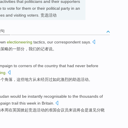
activities that politicians and their supporters
to vote for them or their political party in an
ches and visiting voters. 竞选活动
例句
own
electioneering
tactics
,
our
correspondent
says
.
选
策略
的
一部分，
我们
的
记者
说
。
mpaign
to
corners
of the
country
that
had never before
ing
.
各个
角落
，
这些
地方
从未
经历过
如此
激烈
的助选活动。
Sudan
would
be
instantly recognisable
to
the
thousands
of
paign
trail
this week
in
Britain
.
的
本周
在
英国
掀起竞选
活动
的
准
国会议员
来说
将
会
是
速见分晓