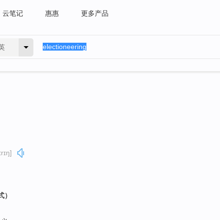
云笔记
惠惠
更多产品
英
ɪrɪŋ]
形式）