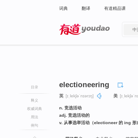
词典
翻译
有道精品课
中
有道 - 网易旗下搜索
electioneering
目录
英
[ɪˌlekʃəˈnɪərɪŋ]
美
[ɪˌlekʃəˈn
释义
n. 竞选活动
权威词典
adj. 竞选活动的
用法
v. 从事选举活动（electioneer 的 ing 
例句