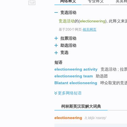
网络释义
专业释义
英英
go
竞选活动
top
竞选活动
的(
electioneering
), 此释义
基于200个网页
-
相关网页
拉票活动
助选活动
竞选
短语
electioneering activity
竞选活动 ; 拉
electioneering team
助选团
Blatant electioneering
哗众取宠的竞
更多
网络短语
柯林斯英汉双解大词典
electioneering
/ɪˌlɛkʃəˈnɪərɪŋ/