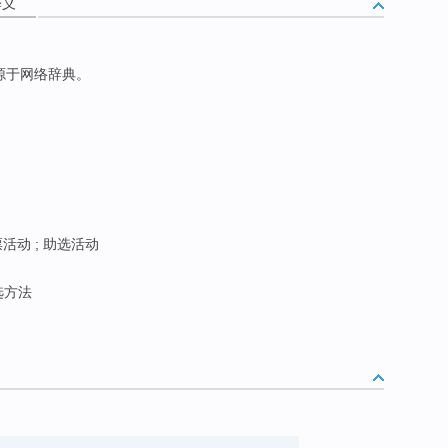
释义
来源于网络辞典。
票活动 ; 助选活动
选方法