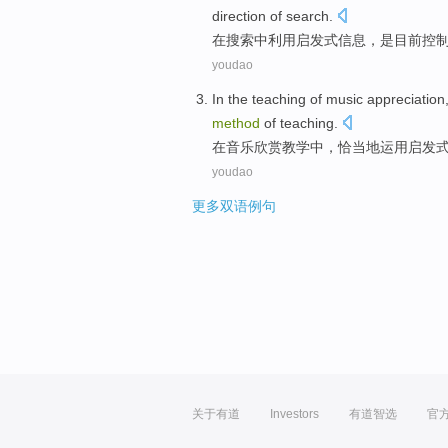
direction
of
search.
在
搜索
中
利用
启发式
信息
，
是
目前
控
youdao
In
the
teaching
of
music
appreciation
method
of
teaching
.
在
音乐
欣赏
教学
中，
恰当
地运用
启发
youdao
更多双语例句
关于有道
Investors
有道智选
官