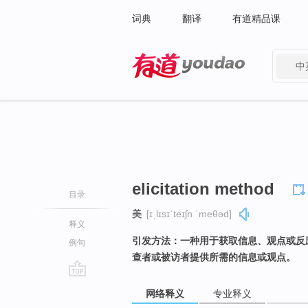
词典
翻译
有道精品课
中
有道 - 网易旗下搜索
elicitation method
目录
美
[ɪˌlɪsɪˈteɪʃn ˈmeθəd]
释义
引发方法：一种用于获取信息、观点或反
例句
查者或被访者提供所需的信息或观点。
go
网络释义
专业释义
top