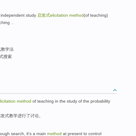
independent study
启发式elicitation method
(of teaching)
ing ..
式教学法
式搜索
licitation
method
of
teaching
in
the
study of the
probability
启发式
教学
进行了
讨论。
rough
search
,
it's
a
main
method
at present
to
control