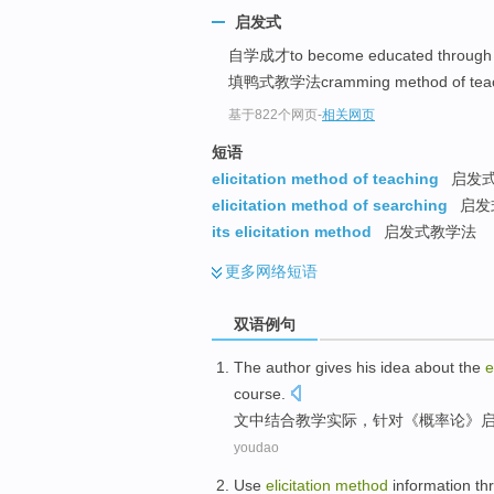
启发式
自学成才to become educated through 
填鸭式教学法cramming method of teach
基于822个网页
-
相关网页
短语
elicitation method of teaching
启发
elicitation method of searching
启发
its elicitation method
启发式教学法
更多
网络短语
双语例句
The author gives
his idea about the
e
course.
文中
结合
教学
实际，针对《
概率论
》
youdao
Use
elicitation
method
information
th