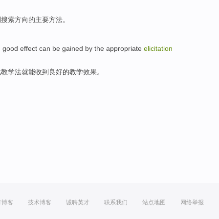
制
搜索
方向
的
主要
方法
。
,
good
effect
can be
gained
by the
appropriate
elicitation
式
教学法就
能
收到
良好
的
教学
效果
。
方博客
技术博客
诚聘英才
联系我们
站点地图
网络举报