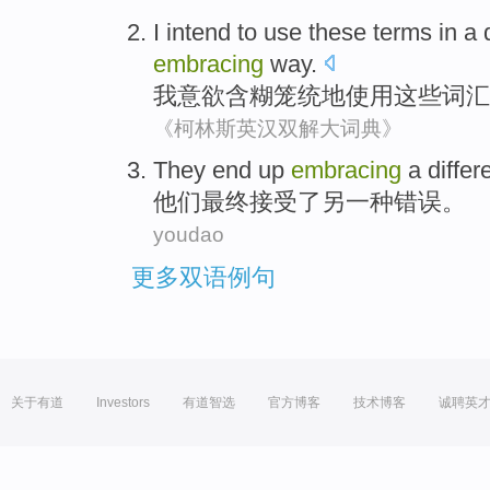
I
intend to
use
these
terms
in a
embracing
way.
我
意欲
含糊
笼统地
使用
这些
词汇
《柯林斯英汉双解大词典》
They
end up
embracing
a
differ
他们
最终
接受
了另
一
种错误。
youdao
更多双语例句
关于有道
Investors
有道智选
官方博客
技术博客
诚聘英