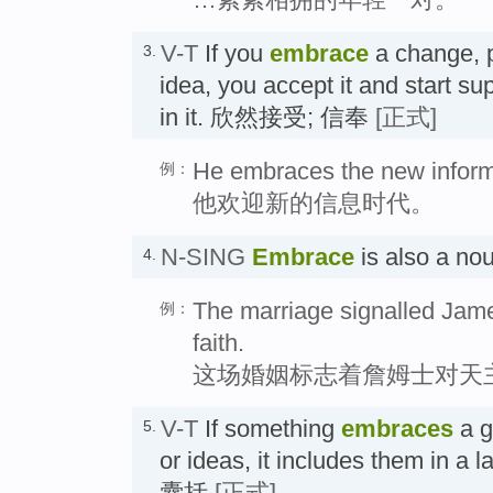
V-T
If you
embrace
a change, p
3.
idea, you accept it and start sup
in it. 欣然接受; 信奉
[正式]
He embraces the new inform
例：
他欢迎新的信息时代。
N-SING
Embrace
is also a 
4.
The marriage signalled Jame
例：
faith.
这场婚姻标志着詹姆士对天
V-T
If something
embraces
a g
5.
or ideas, it includes them in a l
囊括
[正式]