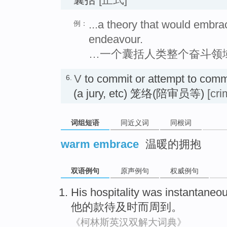
...a theory that would embra
例：
endeavour.
…一个囊括人类整个奋斗领
V
to commit or attempt to comm
6.
(a jury, etc) 笼络(陪审员等)
[cri
词组短语
同近义词
同根词
warm embrace
温暖的拥抱
双语例句
原声例句
权威例句
His
hospitality was
instantaneo
他
的
款待
及时
而
周到
。
《柯林斯英汉双解大词典》