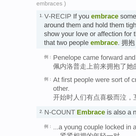
embraces )
V-RECIP
If you
embrace
someo
1.
around them and hold them tightl
show your love or affection for
that two people
embrace
. 拥抱
Penelope came forward and 
例：
佩内洛普走上前来拥抱了她
At first people were sort of 
例：
other.
开始时人们有点喜极而泣，
N-COUNT
Embrace
is also a
2.
...a young couple locked in
例：
…紧紧相拥的年轻一对。