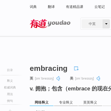
词典
翻译
有道精品课
云笔记
中英
有道 - 网易旗下搜索
embracing
目录
英
[ɪmˈbreɪsɪŋ]
美
[ɪmˈbreɪsɪŋ]
释义
v. 拥抱；包含（embrace 的现
权威词典
用法
例句
网络释义
专业释义
英英释义