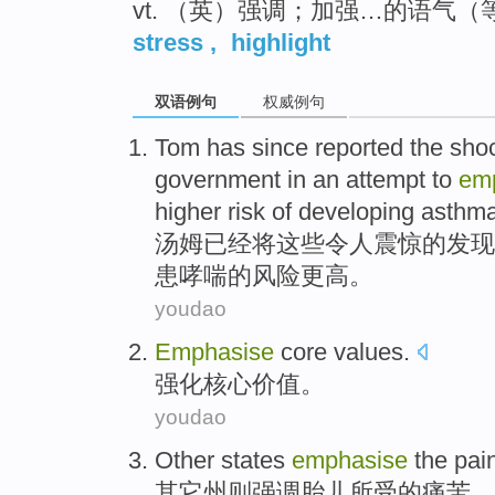
vt. （英）强调；加强…的语气（等于e
stress
,
highlight
双语例句
权威例句
T
om has since reported the shoc
government in an attempt to
em
higher risk of developing asthm
汤
姆已经将这些令人震惊的发现
患哮喘的风险更高。
youdao
Emphasise
core
values
.
强化
核心
价值
。
youdao
Other
states
emphasise
the
pai
其它
州
则强调
胎儿所
受
的
痛苦
。