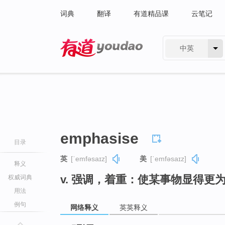
词典
翻译
有道精品课
云笔记
中英
有道 - 网易旗下搜索
emphasise
目录
英
[ˈemfəsaɪz]
美
[ˈemfəsaɪz]
释义
v. 强调，着重：使某事物显得更
权威词典
用法
例句
网络释义
英英释义