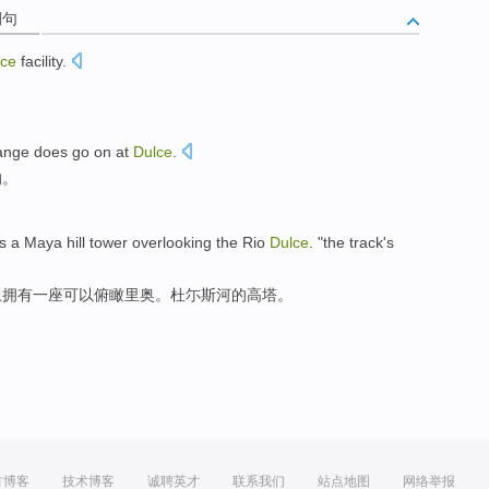
例句
lce
facility
.
ange
does go
on at
Dulce
.
的。
s
a
Maya
hill
tower
overlooking
the
Rio
Dulce
. "the track's
上
拥有
一
座可以
俯瞰
里
奥
。杜尓斯河的
高塔
。
方博客
技术博客
诚聘英才
联系我们
站点地图
网络举报