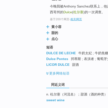
top
今晚我被Anthony Sanchez联系上，他
西哥州的
Dulce
(
杜尔塞
)的一次调查。
基于200个网页
-
相关网页
黄小容
甜的
点心
短语
DULCE DE LECHE
牛奶太妃 ; 牛奶焦糖
Dulce Pontes
邦蒂斯 ; 表演者 ; 葡
LICOR DULCE
甜酒
更多
网络短语
同近义词
n. 杜尔塞（河流名）；甜酒（酒的种类）
sweet wine