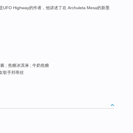
是UFO Highway的作者，他讲述了在 Archuleta Mesa的新墨
酱 ; 焦糖冰淇淋 ; 牛奶焦糖
萄牙女歌手邦蒂丝