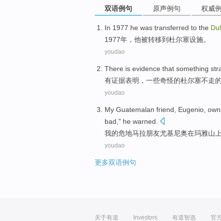
双语例句
原声例句
权威
In 1977
he
was
transferred
to
the
Du
1977年，
他
被
转移
到
杜尔
塞设施。
youdao
There is
evidence
that
something
str
有
证据
表明，
一些
奇怪的
杜尔塞不走
youdao
My
Guatemalan
friend
,
Eugenio
,
own
bad," he
warned
.
我
的
危地马拉
朋友
尤
基尼
奥在
玛雅
山
youdao
更多双语例句
关于有道
Investors
有道智选
官