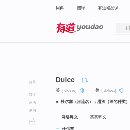
词典
翻译
有道精品课
中
有道 - 网易旗下搜索
Dulce
目录
英
[ˈdʌlseɪ]
美
[ˈdʌlseɪ]
释义
n. 杜尔塞（河流名）；甜酒（酒的种类）
用法
例句
网络释义
英英释义
go
杜尔塞