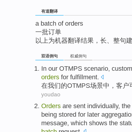
top
有道翻译
a batch of orders
一批订单
以上为机器翻译结果，长、整句
双语例句
权威例句
In
our
OTMPS
scenario
,
custom
orders
for fulfillment
.
在
我们
的
OTMPS
场景中
，
客户
youdao
Orders
are
sent
individually
,
the
being
stored
for
later
aggregatio
message
,
which
shows
the
stat
batch
request
.