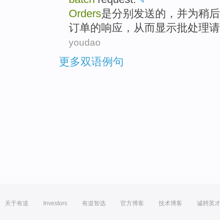
Orders
是
分别
发送
的
，并
为
稍后
订单
的
响应，
从而
显示
批处理
请
youdao
更多双语例句
关于有道
Investors
有道智选
官方博客
技术博客
诚聘英