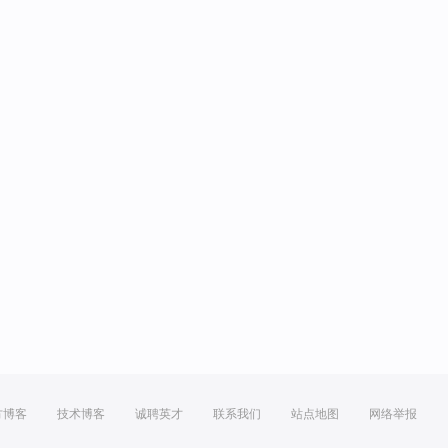
方博客
技术博客
诚聘英才
联系我们
站点地图
网络举报