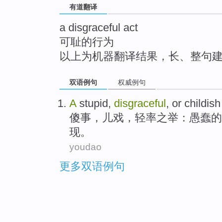
有道翻译
top
a disgraceful act
可耻的行为
以上为机器翻译结果，长、整句
双语例句
权威例句
A
stupid
,
disgraceful
,
or
childish
傻事
，
儿戏
，轻率之举：愚蠢的
现
。
youdao
更多双语例句