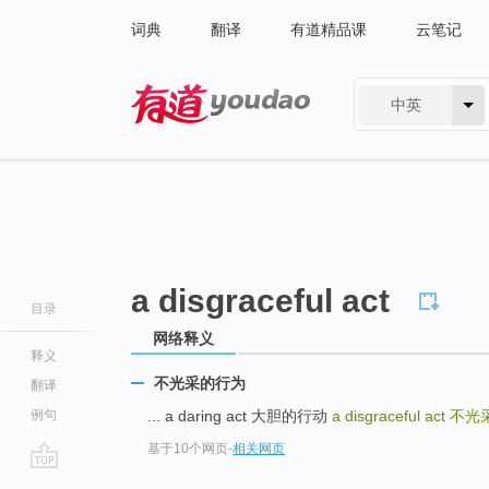
词典
翻译
有道精品课
云笔记
中英
有道 - 网易旗下搜索
a disgraceful act
目录
网络释义
释义
不光采的行为
翻译
例句
... a daring act 大胆的行动
a disgraceful act
不光
基于10个网页
-
相关网页
go