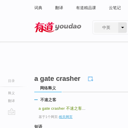
词典
翻译
有道精品课
云笔记
中英
有道 - 网易旗下搜索
a gate crasher
目录
网络释义
释义
不速之客
翻译
a gate crasher
不速之客
...
基于1个网页
-
相关网页
go
top
短语