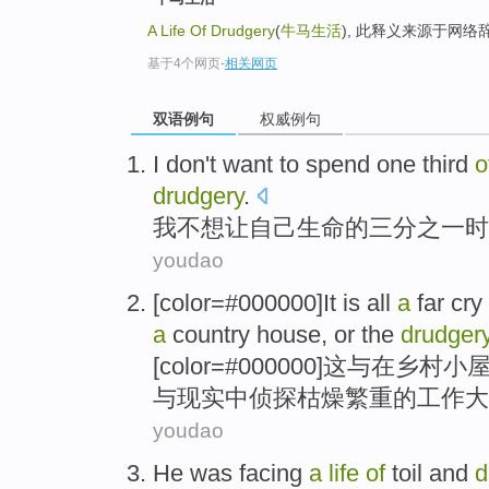
A Life Of Drudgery
(
牛马生活
), 此释义来源于网络
基于4个网页
-
相关网页
双语例句
权威例句
I
don't want to
spend
one third
o
drudgery
.
我
不想
让
自己
生命
的
三分之一
时
youdao
[color=#000000]
It
is all
a
far cry
a
country
house,
or
the
drudger
[color=#000000]
这
与
在
乡村
小
与
现实中
侦探
枯燥
繁重
的
工作
大
youdao
He
was
facing
a
life
of
toil and
d