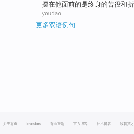
摆在
他
面前
的
是
终身
的
苦役
和
折
youdao
更多双语例句
关于有道
Investors
有道智选
官方博客
技术博客
诚聘英