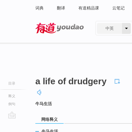
词典
翻译
有道精品课
云笔记
中英
有道 - 网易旗下搜索
a life of drudgery
目录
释义
牛马生活
例句
网络释义
go
top
牛马生活