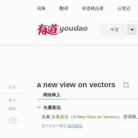
词典
翻译
有道精品课
云笔记
中英
有道 - 网易旗下搜索
a new view on vectors
目录
网络释义
释义
矢量新说
翻译
矢量,
矢量新说
（
A New View on Vectors
）,管理网上
基于216个网页
-
相关网页
go
top