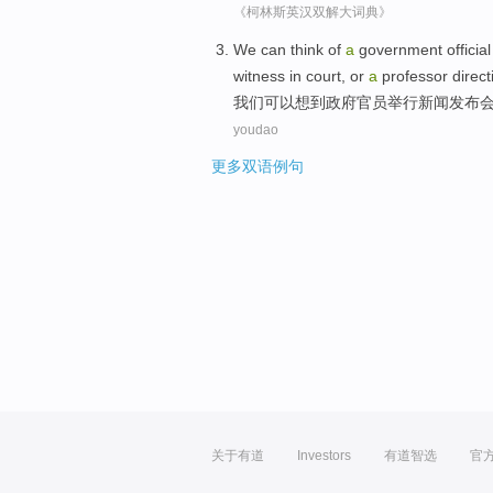
《柯林斯英汉双解大词典》
We
can
think of
a
government
official
witness
in
court
,
or
a
professor
direct
我们
可以
想到
政府
官员
举行
新闻
发布
youdao
更多双语例句
关于有道
Investors
有道智选
官