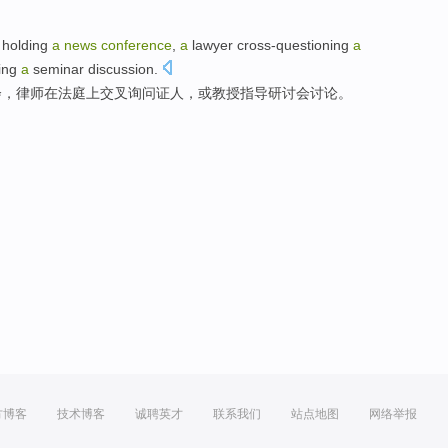
holding
a
news
conference
,
a
lawyer
cross-questioning
a
ing
a
seminar
discussion
.
会
，
律师
在
法庭
上交叉询问
证人，
或
教授
指导
研讨会
讨论。
方博客
技术博客
诚聘英才
联系我们
站点地图
网络举报