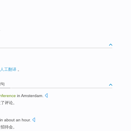
上
人工翻译
。
例句
nference
in
Amsterdam
.
做了
评论
。
in
about
an
hour
.
者
招待会。