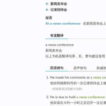
新闻发布会
top
记者招待会
短语
At a news conference
在新闻发布会
有道翻译
a news conference
新闻发布会
以上为机器翻译结果，长、整句建议使用
双语例句
原声例句
权威
He
made
his
comments
at
a
news
co
他
在
阿姆斯特丹
的
一次
记者
招待会上
《柯林斯英汉双解大词典》
He
is
due to
hold
a
news
conference
他
应该
在
大约
一
小时之后
召开
一次
记