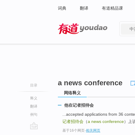
词典
翻译
有道精品课
中
有道 - 网易旗下搜索
a news conference
目录
网络释义
释义
他在记者招待会
翻译
...accepted applications fr
例句
记者招待会
（
a news conference
）上说
基于16个网页
-
相关网页
go