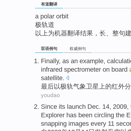
有道翻译
top
a polar orbit
极轨道
以上为机器翻译结果，长、整句
双语例句
权威例句
Finally
,
as
an
example
,
calculat
infrared
spectrometer
on
board
satellite
.
最后
以
极
轨
气象
卫星
上
的
红外
分
youdao
Since
its launch
Dec.
14
, 2009,
Explorer has
been
circling
the E
snapping
images
every
11
seco