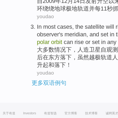
自
2009年
12
月
14
日
发射
升空
以
环绕绕
地球
极地
轨道
并
每
11
秒
youdao
In
most
cases
,
the satellite
will
r
observer
's
meridian
,
and
set
in
polar
orbit
can
rise
or
set
in any
大多数
情况下
，
人造
卫星自
观测
后
在
东方
落下，
虽然
越
极
轨道
人
升起
和
落下
！
youdao
更多双语例句
关于有道
Investors
有道智选
官方博客
技术博客
诚聘英