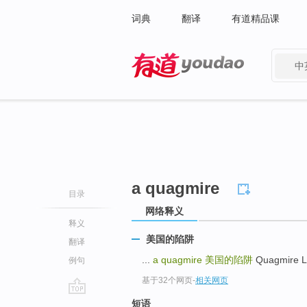
词典
翻译
有道精品课
中
有道 - 网易旗下搜索
a quagmire
目录
网络释义
释义
美国的陷阱
翻译
...
a quagmire
美国的陷阱
Quagmire 
例句
基于32个网页
-
相关网页
go
短语