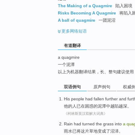
top
The Making of a Quagmire
陷入困境
Risks Becoming A Quagmire
将陷入
A ball of quagmire
一团泥沼
更多
网络短语
有道翻译
a quagmire
一个泥潭
以上为机器翻译结果，长、整句建议使用
双语例句
原声例句
权威
His
people
had fallen
further and furt
他
的
人
已
在
困惑
的
泥潭
中越陷越深。
《柯林斯英汉双解大词典》
Rain
had
turned
the
grass
into
a
qua
雨水
已
将
这
片草地
变成
了沼泽。