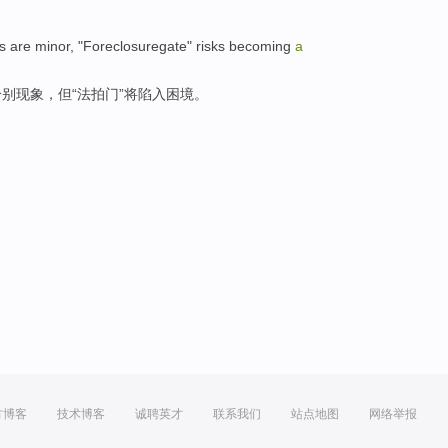
es
are minor
, "
Foreclosuregate
" risks
becoming
a
个别现象，但“法
拍
门”将
陷入
困境。
方博客
技术博客
诚聘英才
联系我们
站点地图
网络举报