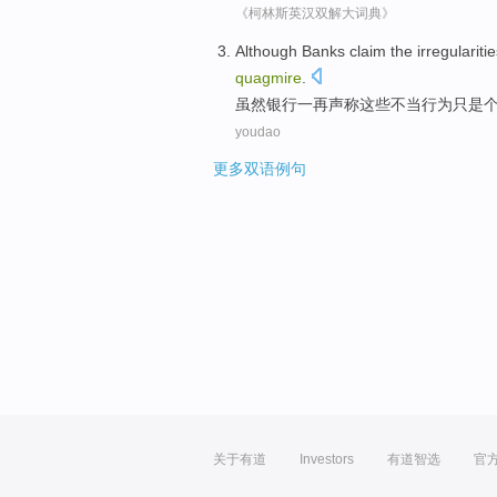
《柯林斯英汉双解大词典》
Although
Banks
claim
the
irregulariti
quagmire
.
虽然
银行
一再
声称
这些
不当行为
只是
youdao
更多双语例句
关于有道
Investors
有道智选
官