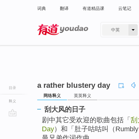
词典
翻译
有道精品课
云笔记
中英
有道 - 网易旗下搜索
a rather blustery day
目录
网络释义
英英释义
释义
刮大风的日子
剧中其它受欢迎的歌曲包括「
刮
go
top
Day
）和「肚子咕咕叫（Rumbly I
曼兄弟作词作曲。