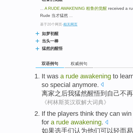
...
A RUDE AWAKENING
粗鲁的觉醒
received a
Rude 当才猛然 ...
基于20个网页
-
相关网页
如梦初醒
当头一棒
猛然的醒悟
双语例句
权威例句
It was
a
rude
awakening
to lear
so
special
anymore
.
离家
之后
我
猛然
醒悟到
自己
不再
《柯林斯英汉双解大词典》
If
the players
think
they
can
win
for
a
rude
awakening
.
如果
选手
们
认为
他们
可以
轻而易