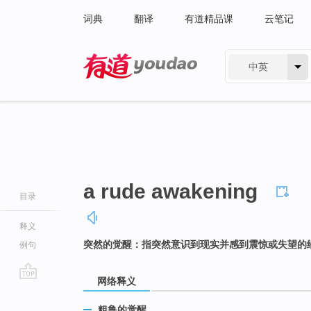
词典
翻译
有道精品课
云笔记
中英
有道 - 网易旗下搜索
a rude awakening
目录
释义
突然的觉醒：指突然意识到现实并感到震惊或失望的
例句
网络释义
go
top
粗鲁的觉醒