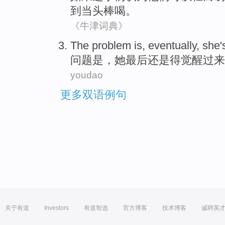
到
当头棒喝。
《牛津词典》
The
problem
is
,
eventually
,
she
'
问题
是
，
她
最后还是
得
觉醒过来
youdao
更多双语例句
关于有道
Investors
有道智选
官方博客
技术博客
诚聘英