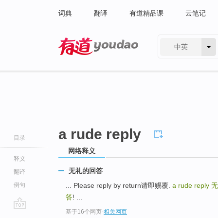
词典
翻译
有道精品课
云笔记
中英
有道 - 网易旗下搜索
a rude reply
目录
网络释义
释义
无礼的回答
翻译
例句
... Please reply by return请即赐覆.
a rude reply
无
答
! ...
基于16个网页
-
相关网页
go