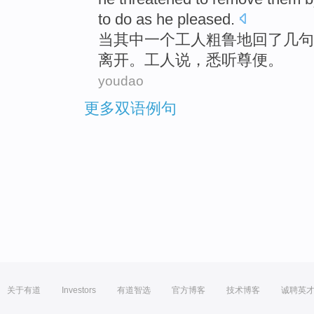
to do as he pleased.
当
其中
一个
工人
粗鲁地
回
了几句
离开
。工人说，
悉听尊便
。
youdao
更多双语例句
关于有道
Investors
有道智选
官方博客
技术博客
诚聘英