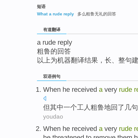
top
短语
What a rude reply
多么粗鲁无礼的回答
有道翻译
a rude reply
粗鲁的回答
以上为机器翻译结果，长、整句
双语例句
When
he received
a
very
rude
r
但
其中
一个
工人
粗鲁地
回
了几句
youdao
When
he received
a
very
rude
r
he
threatened
to
remove
them
b