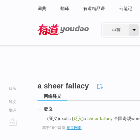
词典
翻译
有道精品课
云笔记
中英
有道 - 网易旗下搜索
a sheer fallacy
目录
网络释义
释义
贬义
翻译
... (褒义)exotic (
贬义
)
a sheer fallacy
全国奇观wonder；
基于16个网页
-
相关网页
go
top