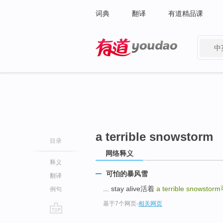
词典
翻译
有道精品课
中
有道 - 网易旗下搜索
a terrible snowstorm
目录
网络释义
释义
可怕的暴风雪
翻译
... stay alive活着
a terrible snowstorm
例句
基于7个网页
-
相关网页
go