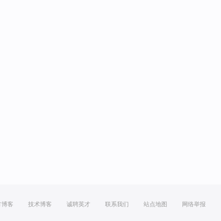
方博客
技术博客
诚聘英才
联系我们
站点地图
网络举报