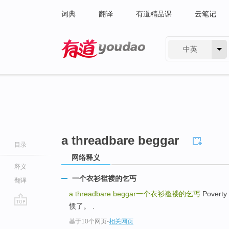
词典
翻译
有道精品课
云笔记
中英
有道 - 网易旗下搜索
a threadbare beggar
目录
网络释义
释义
一个衣衫褴褛的乞丐
翻译
a threadbare beggar
一个衣衫褴褛的乞丐
Poverty
惯了。 .
go
基于10个网页
-
相关网页
top