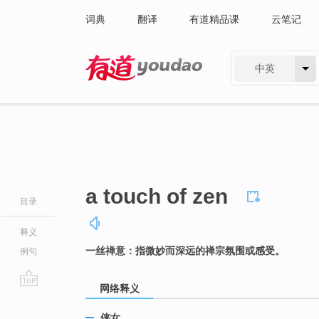
词典
翻译
有道精品课
云笔记
中英
有道 - 网易旗下搜索
a touch of zen
目录
释义
一丝禅意：指微妙而深远的禅宗氛围或感受。
例句
网络释义
go
top
侠女