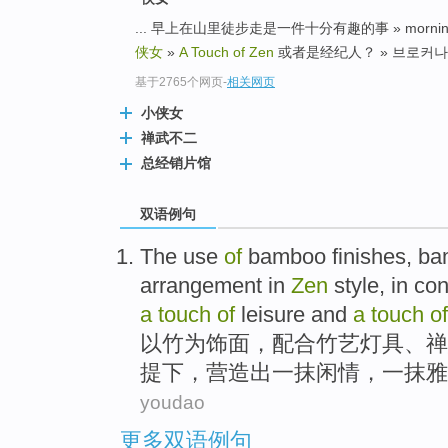
... 早上在山里徒步走是一件十分有趣的事 » morning walking
侠女
»
A Touch of Zen
或者是经纪人？ » 브로커나? 
基于2765个网页
-
相关网页
小侠女
禅武不二
总经销片馆
双语例句
The use
of
bamboo
finishes
,
ba
arrangement
in
Zen
style,
in
con
a
touch
of
leisure
and
a
touch
of
以
竹
为
饰
面，配合
竹艺
灯具
、
禅
提下，
营造出
一
抹
闲情
，一抹
雅
youdao
更多双语例句