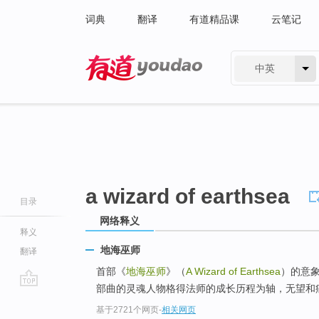
词典
翻译
有道精品课
云笔记
中英
有道 - 网易旗下搜索
a wizard of earthsea
目录
网络释义
释义
地海巫师
翻译
首部《
地海巫师
》（
A Wizard of Earthsea
）的意
部曲的灵魂人物格得法师的成长历程为轴，无望和痛
go
基于2721个网页
-
相关网页
top