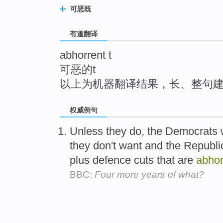
top
可恶既
有道翻译
abhorrent t
可恶的t
以上为机器翻译结果，长、整句
权威例句
Unless they do, the Democrats w
they don't want and the Republi
plus defence cuts that are
abhor
BBC:
Four more years of what?