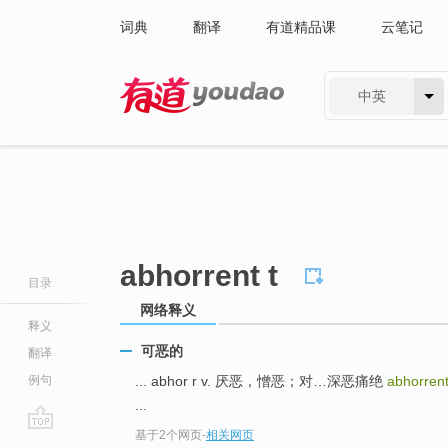
词典
翻译
有道精品课
云笔记
中英
有道 - 网易旗下搜索
abhorrent t
目录
网络释义
释义
可恶的
翻译
例句
... abhor r v. 厌恶，憎恶；对…深恶痛绝
abhorrent
...
基于2个网页
-
相关网页
go