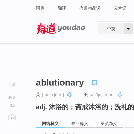
词典
翻译
有道精品课
云笔记
中英
有道 - 网易旗下搜索
ablutionary
目录
英
[əbˈluːʃnərɪ]
美
[əbˈljʊʃənˌeri]
释义
adj. 沐浴的；斋戒沐浴的；洗礼
用法
网络释义
专业释义
英英释义
go
top