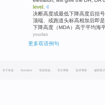
elevation, will give the
DH
,
DA
o
level
.
决断高度
或
最低下降高度
后括号
顶端
、或跑道
头
标高
相加
后
即
是
下降高度（
MDA
）
高于
平均
海
youdao
更多双语例句
关于有道
Investors
有道智选
官方博客
技术博客
诚聘英