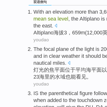
双语例句
With an
elevation
more
than 3,
mean
sea
level
, the
Altiplano
is
the east.
Altiplano
海拔
3，659
m
(12,000
youdao
The
focal
plane
of
the
light
is 2
and in clear
weather it
should b
nautical miles
.
灯光
的
焦
平面
位于
平均
海平面
以
23
海里
的水域也
能
看见
。
youdao
IS
the parenthetical figure
follo
when
added to
the touchdown
z