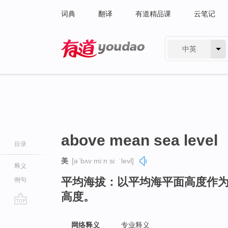
词典
翻译
有道精品课
云笔记
中英
有道 - 网易旗下搜索
above mean sea level
目录
美
[əˈbʌv miːn siː ˈlevl]
释义
平均海拔：以平均海平面高度作
例句
高度。
go
top
网络释义
专业释义